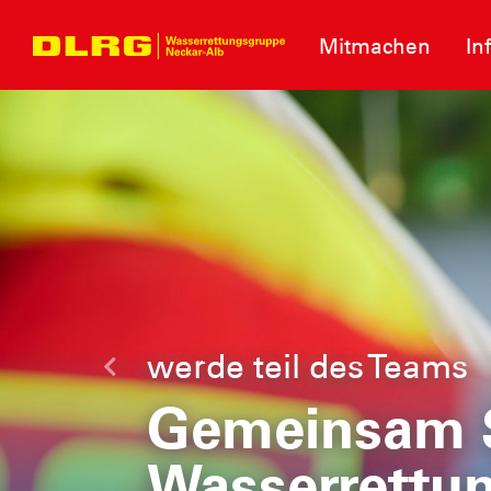
Mitmachen
In
Hilf uns!
Letzte
mit deiner 