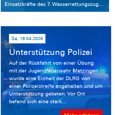
Einsatzkräfte des 7. Wasserrettungszug
praktische Erfa ...
Baden-Württemberg der DLRG
ausgezeichnet. Gemeinsam mit Kräften
der Feuerwehr und des Technischen
Hilfswerks (THW) erhielten sie eine
Sa, 18.04.2026
besondere Ehrung für ihren Einsatz
während der Hochwasserlage an
Unterstützung Polizei
Pfingsten 2024 – insbesondere jene, die
Auf der Rückfahrt von einer Übung
über 24 Stunden ununterbrochen im
mit der Jugendfeuerwehr Metzingen
Einsatz waren. Anerkennung für den
wurde eine Einheit der DLRG von
Hochwassereinsatz 2024 Die schweren
einer Polizeistreife angehalten und um
Unwetter im Sommer 2024 trafen große
Unterstützung gebeten. Vor Ort
Teile von Baden-Württemberg und
befand sich eine stark...
Bayern. Auch der 7. Wasserrettungszug –
bestehend aus den DLRG-Teileinheiten