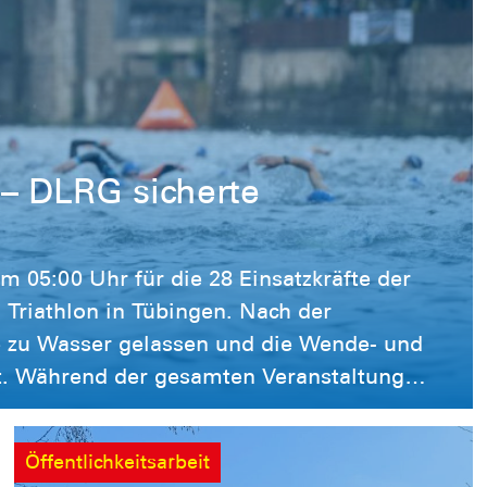
 – DLRG sicherte
m 05:00 Uhr für die 28 Einsatzkräfte der
Triathlon in Tübingen. Nach der
 zu Wasser gelassen und die Wende- und
ung
erung der Schwimmstrecken sicher. Hierfür
 und Strömungsretter zum Einsatz.
Öffentlichkeitsarbeit
 mehrere Athletinnen und Athleten den