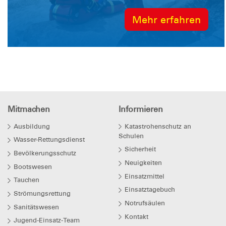
bei 16 Einsätzen Menschenleben retten.
Mehr erfahren
Gleichzeitig steigen die Anforderungen –
vor allem durch zunehmende Starkregen-
und Hochwasserlag ...
Mitmachen
Informieren
Ausbildung
Katastrohenschutz an
Schulen
Wasser-Rettungsdienst
Sicherheit
Bevölkerungsschutz
Neuigkeiten
Bootswesen
Einsatzmittel
Tauchen
Einsatztagebuch
Strömungsrettung
Notrufsäulen
Sanitätswesen
Kontakt
Jugend-Einsatz-Team