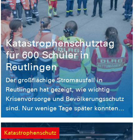
Katastrophenschutztag
für 600 Schüler in
Reutlingen
Der großflächige Stromausfall in
Reutlingen hat gezeigt, wie wichtig
Krisenvorsorge und Bevölkerungsschutz
sind. Nur wenige Tage später konnten
rund 600 Schülerinnen und Schüler aus
23 sechsten Klassen beim Aktionstag
Katastrophenschutz
„Katastrophenschutz an Schulen“