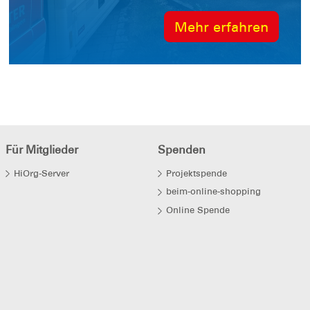
entsprechend am Ufer. Örtliche
Mehr erfahren
Warnhinweise und Absperrungen sind
unbedingt zu beachten. „Auch wenn es
nachts anhaltende Minusgrade gibt und
die Eisf ...
Für Mitglieder
Spenden
HiOrg-Server
Projektspende
beim-online-shopping
Online Spende