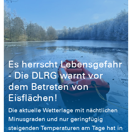
on den Einsatzkräften der DLRG sicher aus
. Ernsthafte Zwischenfälle ereigneten sich
recke für die Rennen der 1. Triathlon-Bu ...
Es herrscht Lebensgefahr
- Die DLRG warnt vor
dem Betreten von
Eisflächen!
Die aktuelle Wetterlage mit nächtlichen
Minusgraden und nur geringfügig
steigenden Temperaturen am Tage hat in