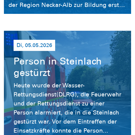
der Region Neckar-Alb zur Bildung erster
Eisflächen auf Seen, Weihern und
Teichen geführt. Trotz der frostigen
Temperaturen sind diese Eisdecken
vielerorts nicht ausreichend tragfähig
Di, 05.05.2026
und stellen weiterhin eine
ernstzunehmende Gefahr dar. Die
Person in Steinlach
Wasserrettungsgruppe Neckar-Alb der
gestürzt
Deutschen Lebens-Rettungs-Gesellschaft
Heute wurde der Wasser-
(DLRG) warnt vor dem Betreten der
Rettungsdienst(DLRG), die Feuerwehr
Eisflächen. Diese dürfen ausschließlich
und der Rettungsdienst zu einer
nach behördlicher Freigabe betreten
Person alarmiert, die in die Steinlach
werden. Die zuständigen Stellen prüfen
gestürzt war. Vor dem Eintreffen der
die Tragfähigkeit des Eises und
Einsatzkräfte konnte die Person...
kennzeichnen freigegebene Bereiche