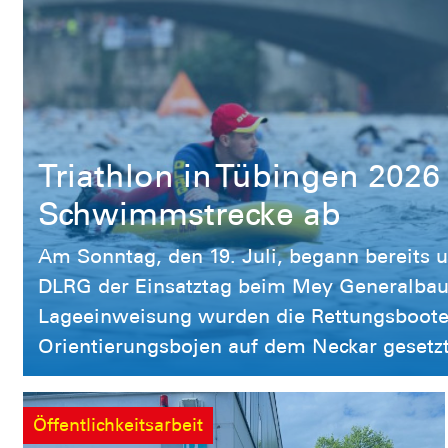
Triathlon in Tübingen 2026
Schwimmstrecke ab
Am Sonntag, den 19. Juli, begann bereits u
DLRG der Einsatztag beim Mey Generalbau 
Lageeinweisung wurden die Rettungsboote
Orientierungsbojen auf dem Neckar gesetzt. Während der gesamten Veranstalt
stellte die DLRG die wasserseitige Absich
kamen drei Rettungsboote, Rettungsbretter
Öffentlichkeitsarbeit
Während der Schwimmwettbewerbe mussten