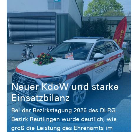
Wettkampf vorzeitig beenden. Sie wurden v
dem Wasser begleitet und an Land gebracht
nicht. Im Anschluss wurde die Schwimmst
Neuer KdoW und starke
Einsatzbilanz
Bei der Bezirkstagung 2026 des DLRG
Bezirk Reutlingen wurde deutlich, wie
groß die Leistung des Ehrenamts im