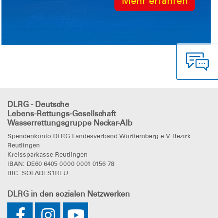
Mehr erfahren
Reutlingen und Ulm – war über viele
Tage hinweg im Katastrophengebiet im
Einsatz. Insgesamt 23 Helferinnen und
Helfer unterstützten unter schwierige ...
DLRG - Deutsche
Lebens-Rettungs-Gesellschaft
Wasserrettungsgruppe Neckar-Alb
Spendenkonto DLRG Landesverband Württemberg e.V Bezirk
Reutlingen
Kreissparkasse Reutlingen
IBAN: DE60 6405 0000 0001 0156 78
BIC: SOLADES1REU
DLRG
in den sozialen Netzwerken