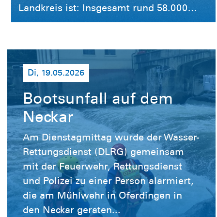
Landkreis ist: Insgesamt rund 58.000
Stunden wurden im vergangenen Jahr
durch die Ortsgruppen erbracht. Ein
wesentlicher Anteil entfällt dabei auf den
Bereich Einsatz und Ausbildung. Neben
Di, 19.05.2026
1.421 abgenommenen
Schwimmabzeichen wurden über 15.000
Bootsunfall auf dem
Stunden in die Ausbildung investiert. Der
Neckar
bisherige Leiter Einsatz, Konrad Steibli,
Am Dienstagmittag wurde der Wasser-
betonte die Bedeutung der Prävention:
Rettungsdienst (DLRG) gemeinsam
„Jeder, der schwimmen kann, ist ein
mit der Feuerwehr, Rettungsdienst
potenzieller Notfall weniger.“ Besonders
und Polizei zu einer Person alarmiert,
stark zeigt sich die Wasserrettung: Die
die am Mühlwehr in Oferdingen in
Wasserrettungsgruppe Neckar-Alb
den Neckar geraten...
leistete über 15.000 Stunden und konnte